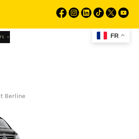
FR
TS
et Berline