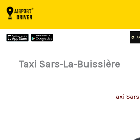
Aller
au
contenu
🏠 A
Taxi Sars-La-Buissière
Taxi Sar