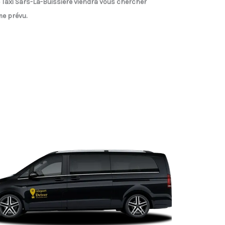
 Taxi Sars-La-Buissière
viendra vous chercher
e prévu.