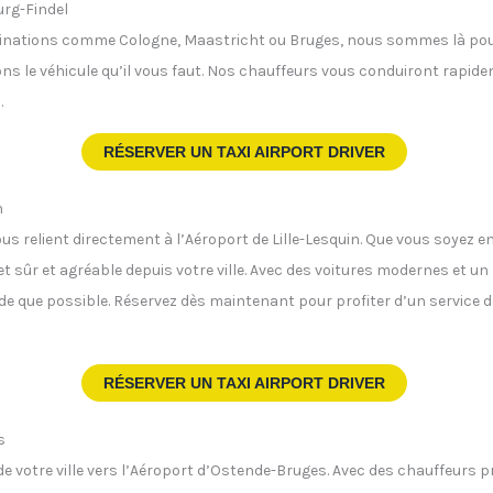
urg-Findel
tinations comme Cologne, Maastricht ou Bruges, nous sommes là pour 
 le véhicule qu’il vous faut. Nos chauffeurs vous conduiront rapideme
.
RÉSERVER UN TAXI AIRPORT DRIVER
n
ous relient directement à l’Aéroport de Lille-Lesquin. Que vous soyez e
t sûr et agréable depuis votre ville. Avec des voitures modernes et un
de que possible. Réservez dès maintenant pour profiter d’un service d
RÉSERVER UN TAXI AIRPORT DRIVER
s
i de votre ville vers l’Aéroport d’Ostende-Bruges. Avec des chauffeur