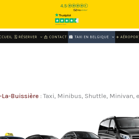
CCUEIL
🗓 RÉSERVER
📩 CONTACT
🏙️ TAXI EN BELGIQUE
✈️ AÉROPOR
s-La-Buissière
: Taxi, Minibus, Shuttle, Minivan, 