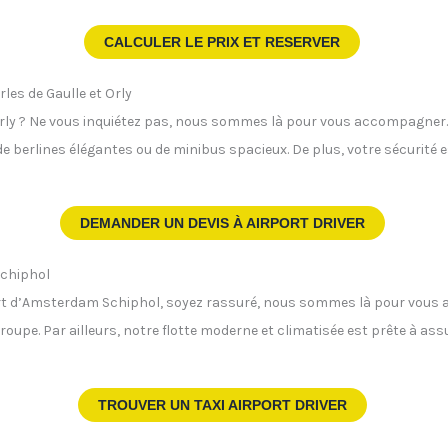
CALCULER LE PRIX ET RESERVER
rles de Gaulle et Orly
Orly ? Ne vous inquiétez pas, nous sommes là pour vous accompagner. N
de berlines élégantes ou de minibus spacieux. De plus, votre sécurité 
DEMANDER UN DEVIS À
AIRPORT DRIVER
Schiphol
rt d’Amsterdam Schiphol, soyez rassuré, nous sommes là pour vous a
groupe. Par ailleurs, notre flotte moderne et climatisée est prête à as
TROUVER UN TAXI AIRPORT DRIVER