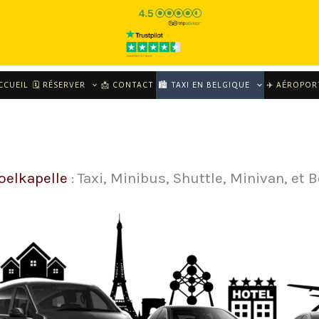
CCUEIL
🗓 RÉSERVER
📩 CONTACT
🏙️ TAXI EN BELGIQUE
✈️ AÉROPOR
Poelkapelle
: Taxi, Minibus, Shuttle, Minivan, et B