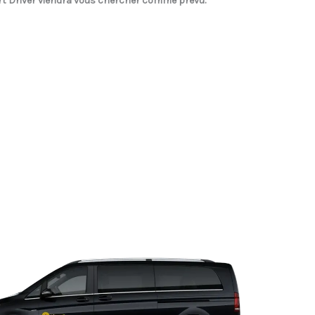
rt Driver
viendra vous chercher comme prévu.