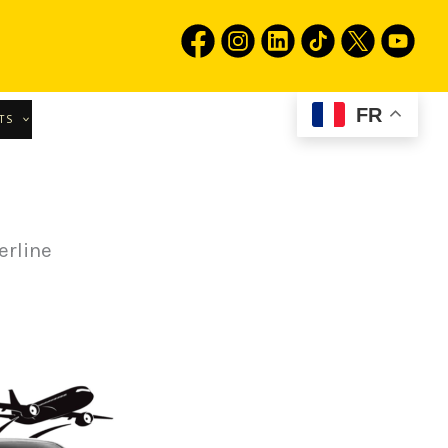
FR
TS
erline