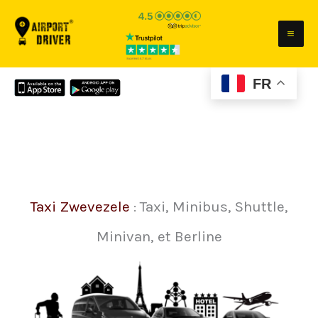
Aller
au
contenu
FR
Taxi Zwevezele
: Taxi, Minibus, Shuttle,
Minivan, et Berline