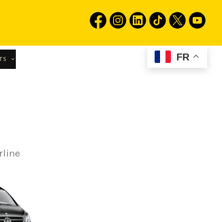
FR
TS
rline