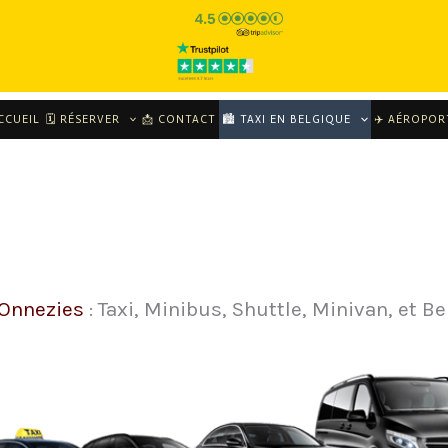
CCUEIL
🗓 RÉSERVER
📩 CONTACT
🏙️ TAXI EN BELGIQUE
✈️ AÉROPOR
 Onnezies
: Taxi, Minibus, Shuttle, Minivan, et Be