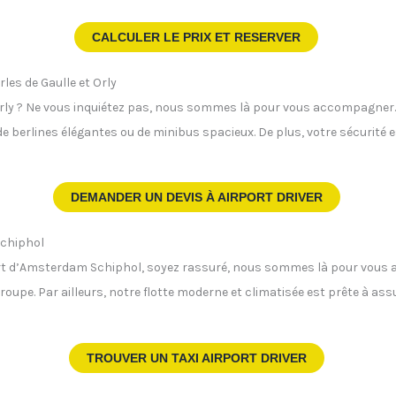
CALCULER LE PRIX ET RESERVER
rles de Gaulle et Orly
Orly ? Ne vous inquiétez pas, nous sommes là pour vous accompagner. N
de berlines élégantes ou de minibus spacieux. De plus, votre sécurité 
DEMANDER UN DEVIS À
AIRPORT DRIVER
Schiphol
rt d’Amsterdam Schiphol, soyez rassuré, nous sommes là pour vous a
groupe. Par ailleurs, notre flotte moderne et climatisée est prête à as
TROUVER UN TAXI AIRPORT DRIVER