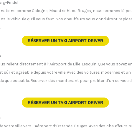
urg-Findel
tinations comme Cologne, Maastricht ou Bruges, nous sommes là pour 
 le véhicule qu’il vous faut. Nos chauffeurs vous conduiront rapideme
.
RÉSERVER UN TAXI AIRPORT DRIVER
n
ous relient directement à l’Aéroport de Lille-Lesquin. Que vous soyez e
t sûr et agréable depuis votre ville. Avec des voitures modernes et un
de que possible. Réservez dès maintenant pour profiter d’un service d
RÉSERVER UN TAXI AIRPORT DRIVER
s
i de votre ville vers l’Aéroport d’Ostende-Bruges. Avec des chauffeur