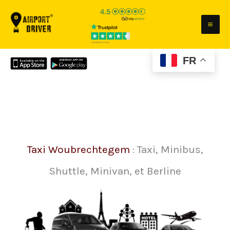
Aller
au
contenu
FR
Taxi Woubrechtegem
: Taxi, Minibus,
Shuttle, Minivan, et Berline