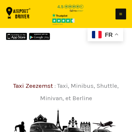
Aller
au
contenu
FR
Taxi Zeezemst
: Taxi, Minibus, Shuttle,
Minivan, et Berline