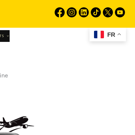
FR
TS
ine