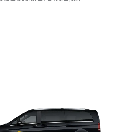
Ronse
viendra vous chercher comme prévu.