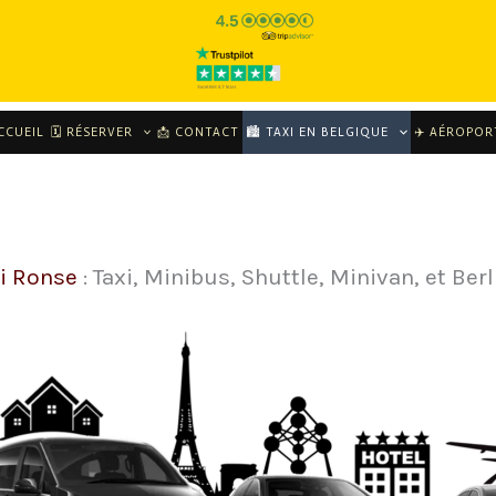
CCUEIL
🗓 RÉSERVER
📩 CONTACT
🏙️ TAXI EN BELGIQUE
✈️ AÉROPOR
xi Ronse
: Taxi, Minibus, Shuttle, Minivan, et Berl