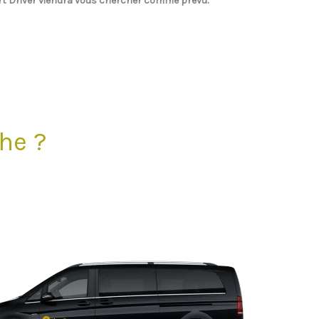
rt Driver
viendra vous chercher comme prévu.
he ?