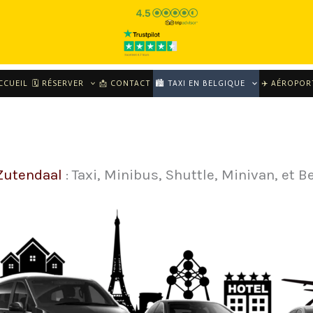
CCUEIL
🗓 RÉSERVER
📩 CONTACT
🏙️ TAXI EN BELGIQUE
✈️ AÉROPOR
 Zutendaal
: Taxi, Minibus, Shuttle, Minivan, et B