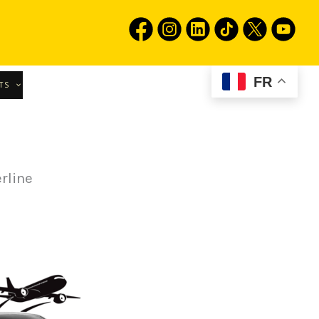
FR
TS
erline