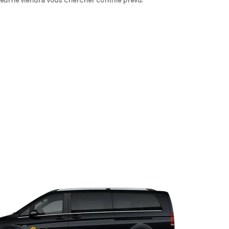
Deurne
viendra vous chercher comme prévu.