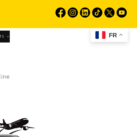
FR
TS
line