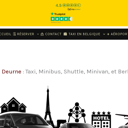
CCUEIL
🗓 RÉSERVER
📩 CONTACT
🏙️ TAXI EN BELGIQUE
✈️ AÉROPOR
i Deurne
: Taxi, Minibus, Shuttle, Minivan, et Ber