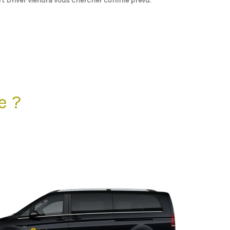
rt Driver
viendra vous chercher comme prévu.
e ?