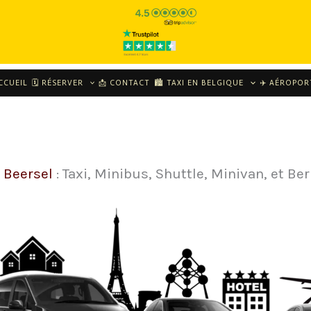
CCUEIL
🗓 RÉSERVER
📩 CONTACT
🏙️ TAXI EN BELGIQUE
✈️ AÉROPOR
i Beersel
: Taxi, Minibus, Shuttle, Minivan, et Ber