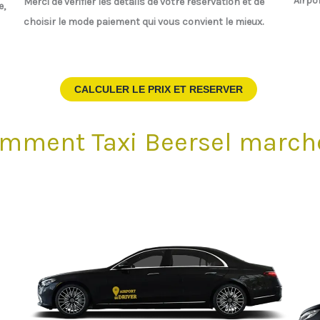
Airpo
Merci de vérifier les détails de votre réservation et de
e,
choisir le mode paiement qui vous convient le mieux.
CALCULER LE PRIX ET RESERVER
mment Taxi Beersel march