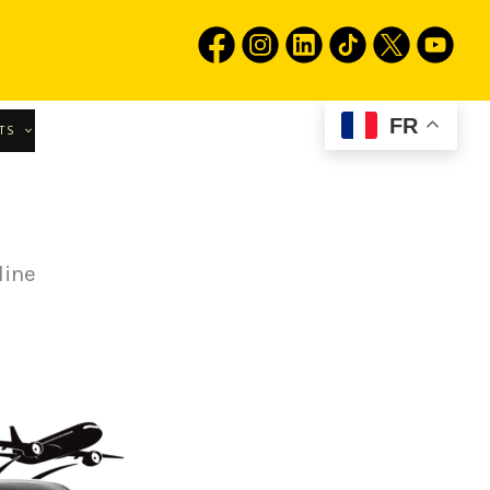
FR
TS
line