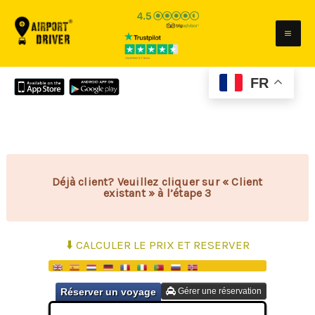
Aller
au
contenu
FR
Déjà client? Veuillez cliquer sur « Client
existant » à l’étape 3
⬇️ CALCULER LE PRIX ET RESERVER